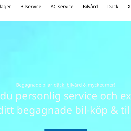
 lager
Bilservice
AC-service
Bilvård
Däck
X
Begagnade bilar, däck, bilvård & mycket mer!
 du personlig service och e
ditt begagnade bil-köp & ti