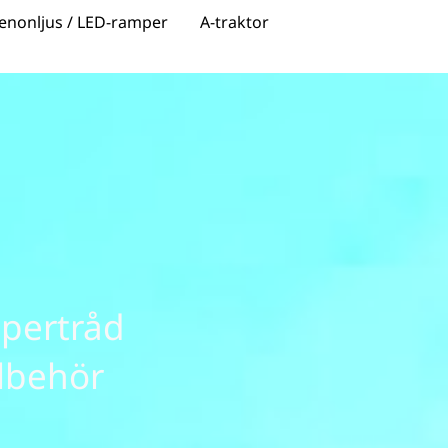
enonljus / LED-ramper
A-traktor
xpertråd
llbehör