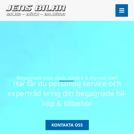
Hoppa
till
innehåll
Begagnade bilar, däck, bilvård & mycket mer!
Här får du personlig service och
expertråd kring ditt begagnade bil-
köp & tillbehör
KONTAKTA OSS